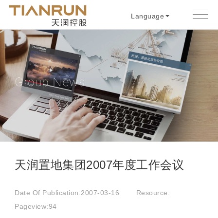
Language
Group News
天润置地集团2007年度工作会议
Date Of Publication:2007-03-16
Resource:
Pageview:
94