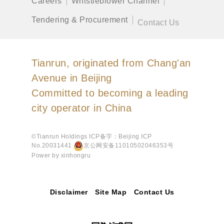
Careers
Whistleblower Channel
Tendering & Procurement
Contact Us
Tianrun, originated from Chang'an
Avenue in Beijing
Committed to becoming a leading
city operator in China
©Tianrun Holdings
ICP备字：Beijing ICP
No.20031441
京公网安备11010502046353号
Power by xinhongru
Disclaimer
Site Map
Contact Us