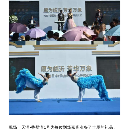
现场，天润•香墅湾1号为每位到场嘉宾准备了丰厚的礼品，