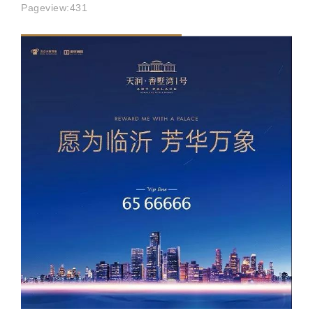
Pageview:
431