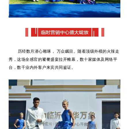
历经数月潜心雕琢， 万众瞩目。随着顶级外模的火辣走
秀，这场全感官的饕餮盛宴拉开帷幕，数十家媒体及网络平
台，数千业内外客户来宾共同鉴证。