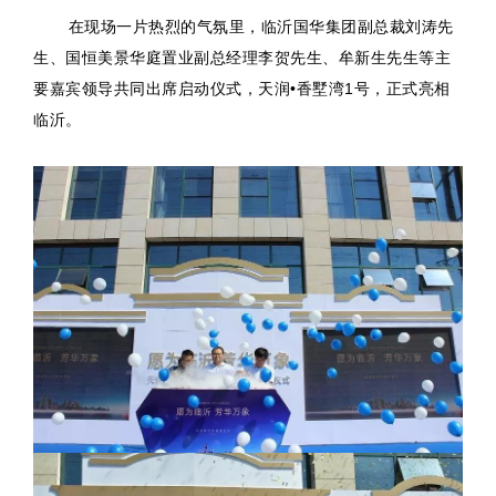
在现场一片热烈的气氛里，临沂国华集团副总裁刘涛先
生、国恒美景华庭置业副总经理李贺先生、牟新生先生等主
要嘉宾领导共同出席启动仪式，天润•香墅湾1号，正式亮相
临沂。