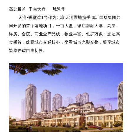
高架桥首 千亩大盘 一城繁华
天润•香墅湾1号作为北京天润置地携手临沂国华集团共
同开发的首个落地项目，千亩大盘，诚启南融大幕，高层、
洋房、合院、商业全产品线，物业丰富、包罗万象；选址高
架桥首，雄踞城市交通核心，坐看城市光影交叠，醇享城市
繁华静谧自由切换。