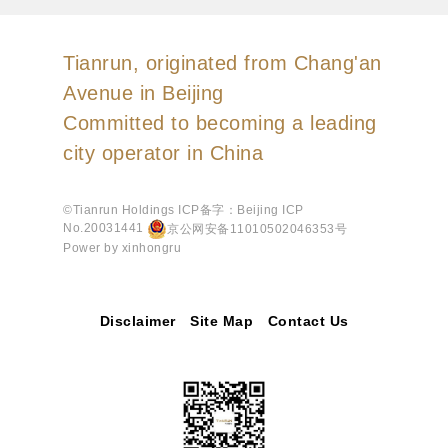
Tianrun, originated from Chang'an
Avenue in Beijing
Committed to becoming a leading
city operator in China
©Tianrun Holdings
ICP备字：Beijing ICP
No.20031441
京公网安备11010502046353号
Power by xinhongru
Disclaimer
Site Map
Contact Us