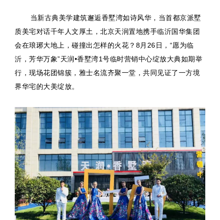
当新古典美学建筑邂逅香墅湾如诗风华，当首都京派墅
质美宅对话千年人文厚土，北京天润置地携手临沂国华集团
会在琅琊大地上，碰撞出怎样的火花？8月26日，“愿为临
沂，芳华万象”天润•香墅湾1号临时营销中心绽放大典如期举
行，现场花团锦簇，雅士名流齐聚一堂，共同见证了一方境
界华宅的大美绽放。