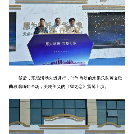
随后，现场活动火爆进行，时尚热辣的水果乐队英文歌
曲联唱嗨翻全场；美轮美奂的《雀之恋》震撼上演。