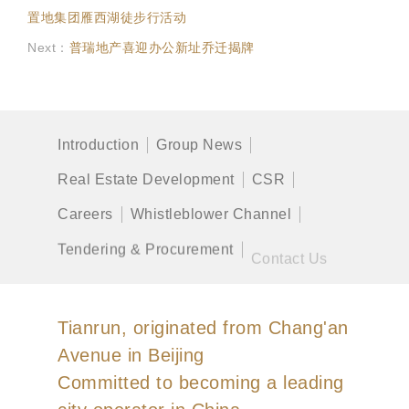
置地集团雁西湖徒步行活动
Next：
普瑞地产喜迎办公新址乔迁揭牌
Introduction
Group News
Real Estate Development
CSR
Careers
Whistleblower Channel
Tendering & Procurement
Contact Us
Tianrun, originated from Chang'an
Avenue in Beijing
Committed to becoming a leading